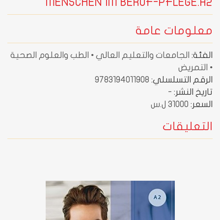
MENSCHEN IM BERUF-PFLEGE.A2
معلومات عامة
الفئة:
الجامعات والتعليم العالي • الطب والعلوم الصحية
• التمريض
الرقم التسلسلي:
9783194011908
تاريخ النشر:
-
السعر:
31000 ل.س
التعليقات