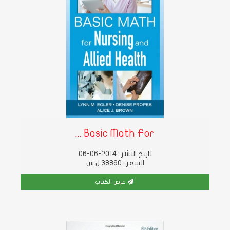
Basic Math For ...
تاريخ النشر : 2014-06-06
السعر : 38860 ل.س
عرض الكتاب