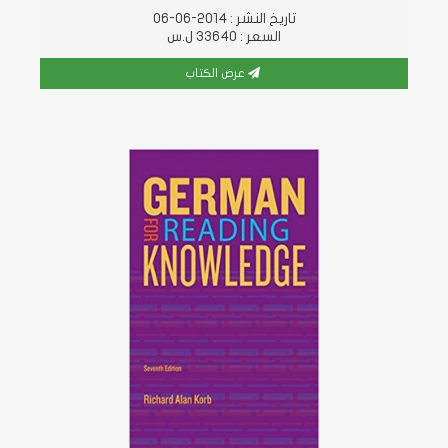
تاريخ النشر : 2014-06-06
السعر : 33640 ل.س
عرض الكتاب