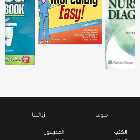
حولنا
زبائننا
الكتب
المدرسون