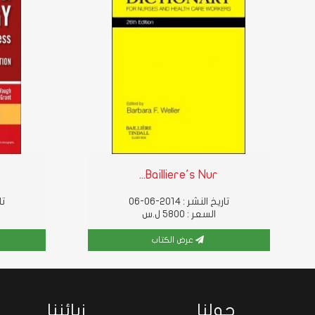
Bailliere's Nur...
تاريخ النشر : 2014-06-06
تار
السعر : 5800 ل.س
عرض الكتاب
حولنا
زبائننا