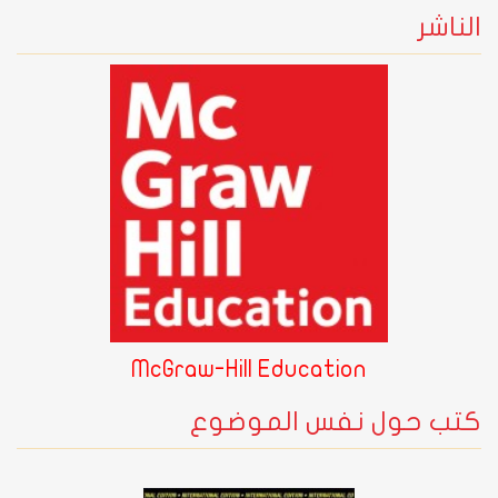
الناشر
McGraw-Hill Education
كتب حول نفس الموضوع