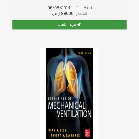
تاريخ النشر : 2014-06-06
السعر : 29000 ل.س
عرض الكتاب