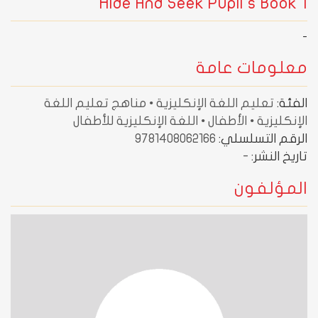
Hide And Seek Pupil's Book 1
-
معلومات عامة
الفئة:
تعليم اللغة الإنكليزية • مناهج تعليم اللغة
الإنكليزية • الأطفال • اللغة الإنكليزية للأطفال
الرقم التسلسلي:
9781408062166
تاريخ النشر:
-
المؤلفون