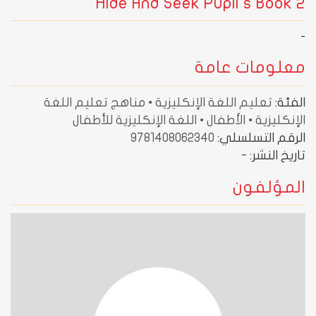
Hide And Seek Pupil's Book 2
-
معلومات عامة
الفئة:
تعليم اللغة الإنكليزية • مناهج تعليم اللغة
الإنكليزية • الأطفال • اللغة الإنكليزية للأطفال
الرقم التسلسلي:
9781408062340
تاريخ النشر:
-
المؤلفون