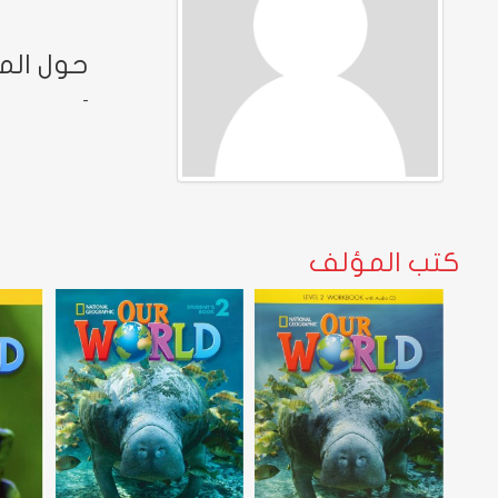
حول ال
-
كتب المؤلف