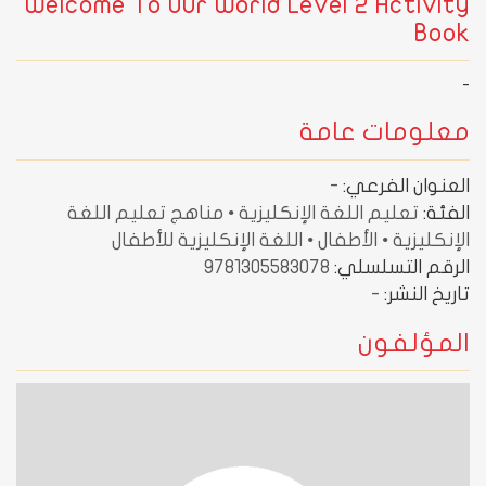
Welcome To Our World Level 2 Activity
Book
-
معلومات عامة
العنوان الفرعي:
-
الفئة:
تعليم اللغة الإنكليزية • مناهج تعليم اللغة
الإنكليزية • الأطفال • اللغة الإنكليزية للأطفال
الرقم التسلسلي:
9781305583078
تاريخ النشر:
-
المؤلفون