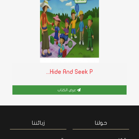
Hide And Seek P...
عرض الكتاب
حولنا
زبائننا