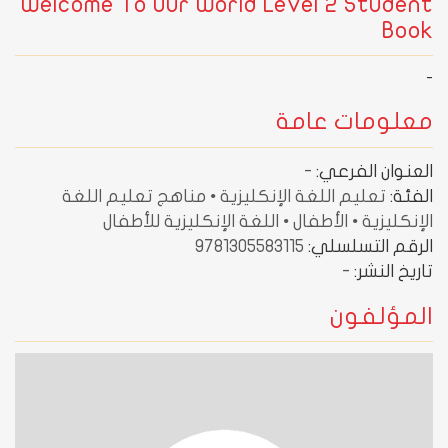
Welcome To Our World Level 2 Student
Book
-
معلومات عامة
العنوان الفرعي:
-
الفئة:
تعليم اللغة الإنكليزية • مناهج تعليم اللغة
الإنكليزية • الأطفال • اللغة الإنكليزية للأطفال
الرقم التسلسلي:
9781305583115
تاريخ النشر:
-
المؤلفون