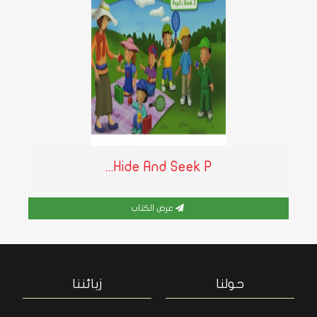
Hide And Seek P...
عرض الكتاب
حولنا
زبائننا