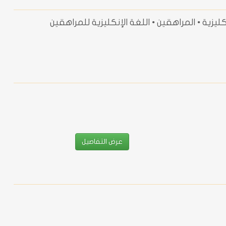
ليزية • المراهقين • اللغة الإنكليزية للمراهقين
عرض التفاصيل