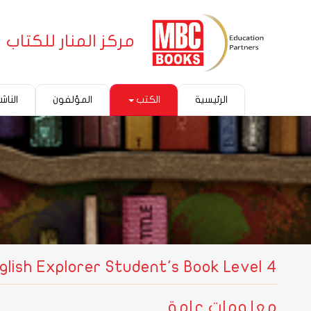
مركز المنار للكتاب
الرئيسية
الكتب
المؤلفون
الناش
glish Explorer Student's Book Level 4
معلومات عامة