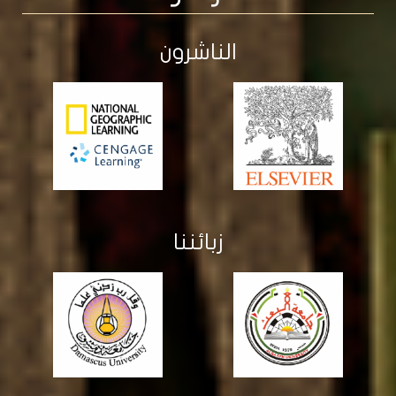
شركاؤنا
الناشرون
زبائننا