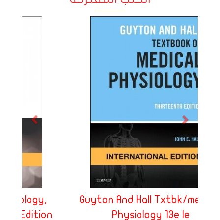
Prev
Next
Guyton And Hall Txtbk/medical
Physiology 13e Ie