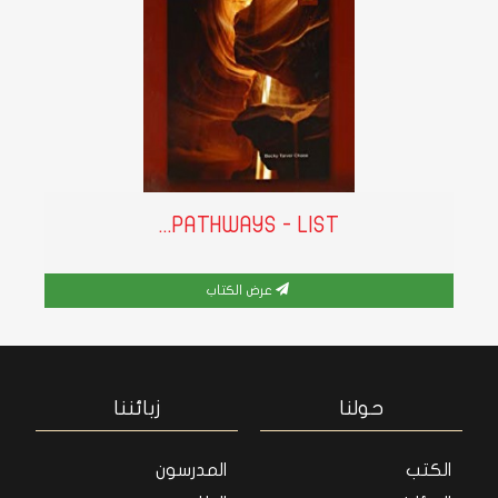
PATHWAYS - LIST...
عرض الكتاب
حولنا
زبائننا
الكتب
المدرسون