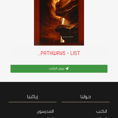
PATHWAYS - LIST...
عرض الكتاب
حولنا
زبائننا
الكتب
المدرسون