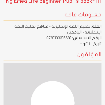
Ng Emea Life Beginner Pupil's Book- A1
معلومات عامة
الفئة:
تعليم اللغة الإنكليزية • مناهج تعليم اللغة
الإنكليزية • اليافعين
الرقم التسلسلي:
9781133315681
تاريخ النشر:
-
المؤلفون