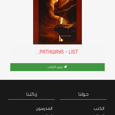
PATHWAYS - LIST...
عرض الكتاب
حولنا
زبائننا
الكتب
المدرسون